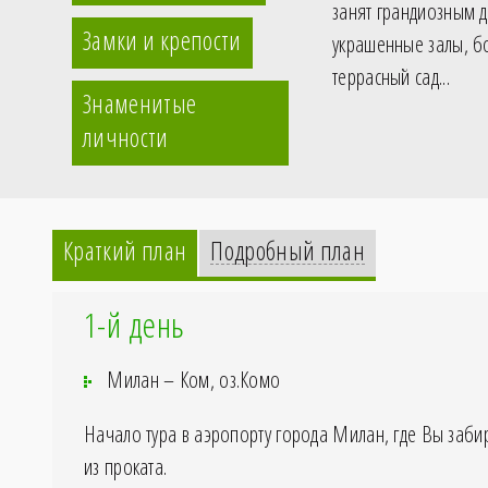
занят грандиозным д
Замки и крепости
украшенные залы, бо
террасный сад...
Знаменитые
личности
Краткий план
Подробный план
1-й день
Милан – Ком, оз.Комо
Начало тура в аэропорту города Милан, где Вы заб
из проката.