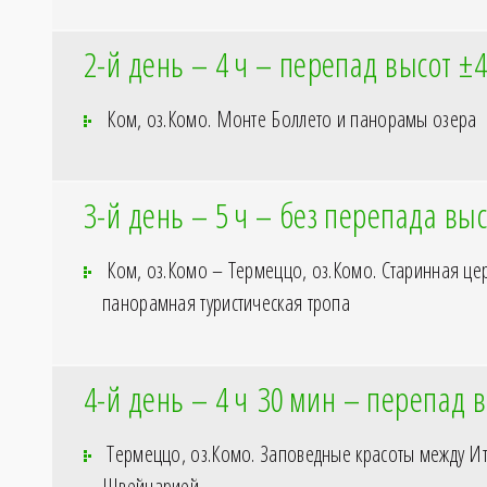
2-й день – 4
ч – перепад высот ±
Ком, оз.Комо. Монте Боллето и панорамы озера
3-й день – 5
ч – без перепада выс
Ком, оз.Комо – Термеццо, оз.Комо. Старинная це
панорамная туристическая тропа
4-й день – 4
ч 30
мин – перепад в
Термеццо, оз.Комо. Заповедные красоты между И
Швейцарией