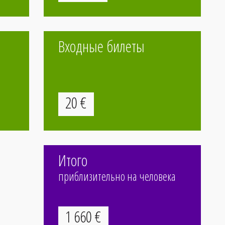
undefined
Входные билеты
undefined
undefined
20
€
undefined
Итого
приблизительно на человека
1
660
€