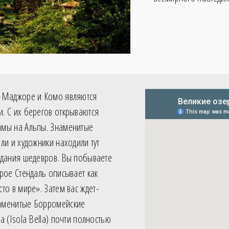
­-Маджоре и Комо являются
. С их берегов открываются
мы на Альпы. Знаменитые
ли и художники находили тут
здания шедевров. Вы побываете
рое Стендаль описывает как
то в мире». Затем вас ждет­
аменитые Борромейские
а (Isola Bella) почти полностью