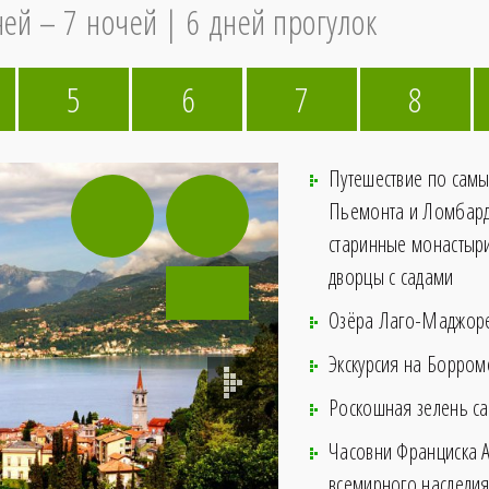
ней – 7 ночей
6 дней прогулок
5
6
7
8
Путешествие по сам
Пьемонта и Ломбарди
старинные монастыр
дворцы с садами
Озёра Лаго­-Маджоре
Экскурсия на Борром
Роскошная зелень са
Часовни Франциска Ас
всемирного наслед