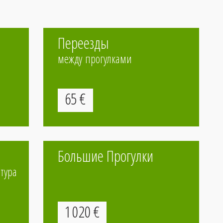
Переезды
между прогулками
65
€
Большие Прогулки
кой
тура
1
020
€