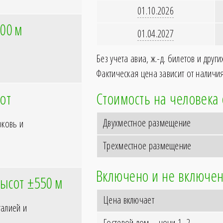
01.10.2026
400
м
01.04.2027
Без учета авиа, ж.-д. билетов и друг
Фактическая цена зависит от наличия
от
Стоимость на человека
Двухместное размещение
рковь и
Трехместное размещение
Включено и не включен
ысот ±550
м
Цена включает
талией и
Гостевой дом – ночи 1, 2