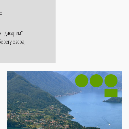
ко
х "дикарем"
берегу озера,