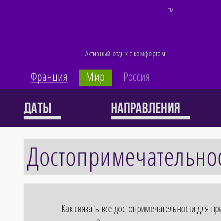
TM
Активный отдых с комфортом
Франция
Мир
Россия
Каталог
Даты
Направления
Достопримечательнос
60 туров
Как связать все достопримечательности для пр