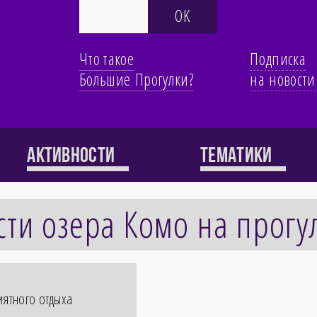
Что такое
Подписка
Большие Прогулки?
на новости
Активности
Тематики
ти озера Комо на прогу
иятного отдыха