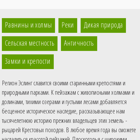
Равнины и холмы
Реки
Дикая природа
Сельская местность
Античность
Замки и крепости
Регион Эслинг славится своими старинными крепостями и
природными парками. К пейзажам с живописными холмами и
долинами, тихими озерами и густыми лесами добавляется
бесценное историческое наследие, рассказывающее нам
тысячелетнюю историю прежних владельцев этих земель ­
рыцарей Крестовых походов. В любое время года вы сможете
насладиться красотой пейзажей. Плоскогорья с широкими