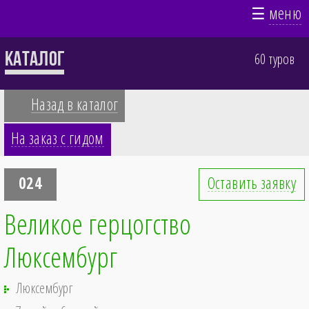
☰
меню
Каталог
60 туров
Назад в каталог
На заказ с гидом
024
Оставить заявку
Великое герцогство
Люксембург
Люксембург