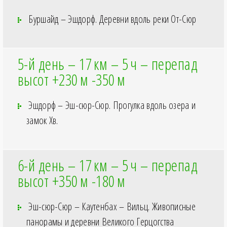
Буршайд – Эшдорф. Деревни вдоль реки От-Сюр
5-й день – 17
км – 5
ч – перепад
высот +230
м -350
м
Эшдорф – Эш-сюр-Сюр. Прогулка вдоль озера и
замок Хв.
6-й день – 17
км – 5
ч – перепад
высот +350
м -180
м
Эш-сюр-Сюр – Каутенбах – Вильц. Живописные
панорамы и деревни Великого Герцогства