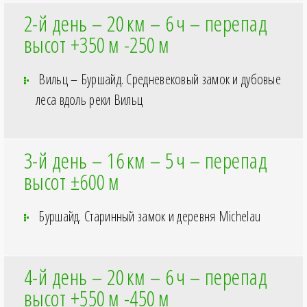
2-й день – 20
км – 6
ч – перепад
высот +350
м -250
м
Вильц – Буршайд. Средневековый замок и дубовые
леса вдоль реки Вильц
3-й день – 16
км – 5
ч – перепад
высот ±600
м
Буршайд. Старинный замок и деревня Michelau
4-й день – 20
км – 6
ч – перепад
высот +550
м -450
м