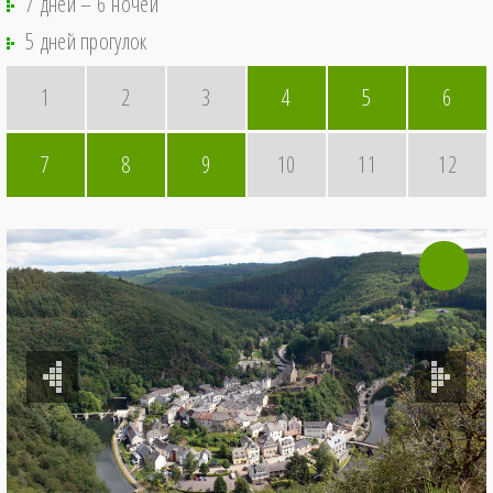
7 дней – 6 ночей
5 дней прогулок
1
2
3
4
5
6
7
8
9
10
11
12