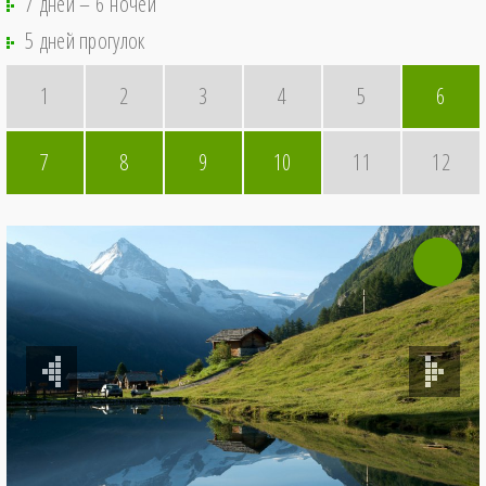
7 дней – 6 ночей
5 дней прогулок
1
2
3
4
5
6
7
8
9
10
11
12