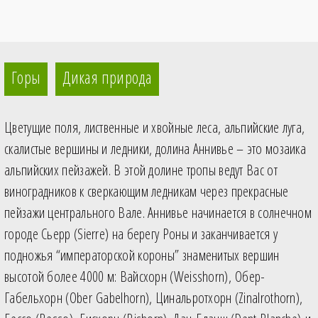
Горы
Дикая природа
Цветущие поля, лиственные и хвойные леса, альпийские луга,
скалистые вершины и ледники, долина Аннивье – это мозаика
альпийских пейзажей. В этой долине тропы ведут Вас от
виноградников к сверкающим ледникам через прекрасные
пейзажи центрального Вале. Аннивье начинается в солнечном
городе Сьерр (Sierre) на берегу Роны и заканчивается у
подножья “императорской короны” знаменитых вершин
высотой более 4000 м: Вайсхорн (Weisshorn), Обер-
Габельхорн (Ober Gabelhorn), Цинальротхорн (Zinalrothorn),