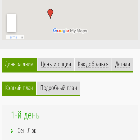
День за днем
Цены и опции
Как добраться
Детали
Краткий план
Подробный план
1-й день
Сен-Люк