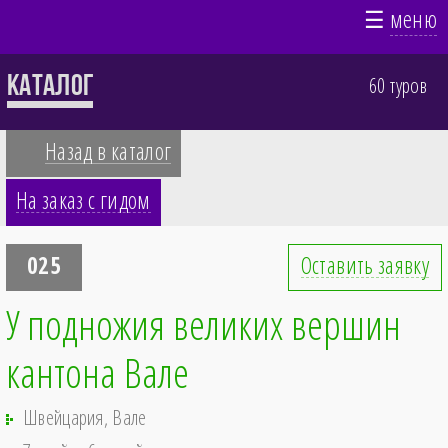
☰
меню
Каталог
60 туров
Назад в каталог
На заказ с гидом
025
Оставить заявку
У подножия великих вершин
кантона Вале
Швейцария, Вале