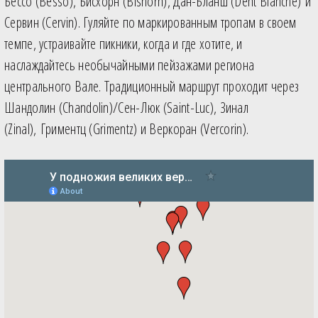
Бессо (Besso), Бисхорн (Bishorn), Дан-Бланш (Dent Blanche) и
Сервин (Cervin). Гуляйте по маркированным тропам в своем
темпе, устраивайте пикники, когда и где хотите, и
наслаждайтесь необычайными пейзажами региона
центрального Вале. Традиционный маршрут проходит через
Шандолин (Chandolin)/Сен-Люк (Saint-Luc), Зинал
(Zinal), Гриментц (Grimentz) и Веркоран (Vercorin).