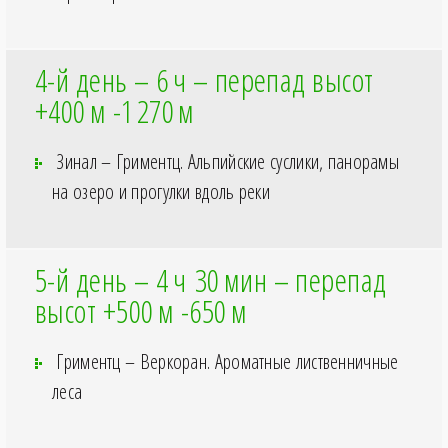
4-й день – 6
ч – перепад высот
+400
м -1
270
м
Зинал – Гриментц. Альпийские суслики, панорамы
на озеро и прогулки вдоль реки
5-й день – 4
ч 30
мин – перепад
высот +500
м -650
м
Гриментц – Веркоран. Ароматные лиственничные
леса