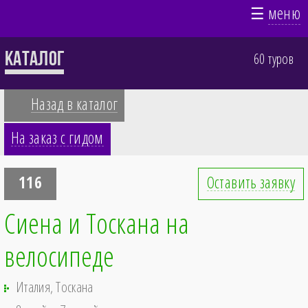
☰
меню
Каталог
60 туров
Назад в каталог
На заказ с гидом
116
Оставить заявку
Сиена и Тоскана на
велосипеде
Италия, Тоскана