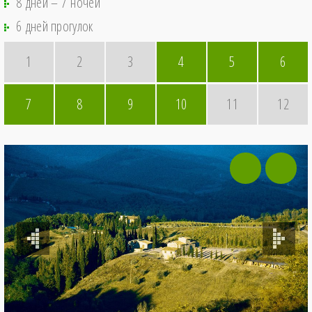
8 дней – 7 ночей
6 дней прогулок
1
2
3
4
5
6
7
8
9
10
11
12