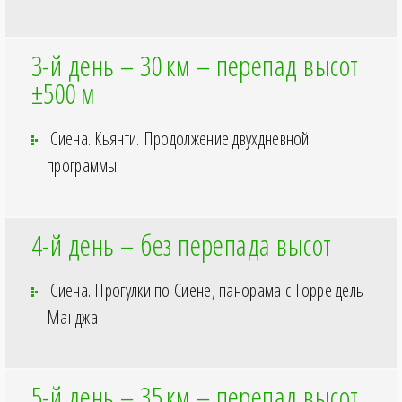
3-й день – 30
км – перепад высот
±500
м
Сиена. Кьянти. Продолжение двухдневной
программы
4-й день – без перепада высот
Сиена. Прогулки по Сиене, панорама с Торре дель
Манджа
5-й день – 35
км – перепад высот