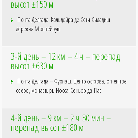
высот ±150
м
Понта Делгада. Кальдейра де Сети-Сидадиш
деревня Моштейруш
3-й день – 12
км – 4
ч – перепад
высот ±630
м
Понта Делгада – Фурнаш. Центр острова, огненное
озеро, монастырь Носса-Сеньор да Паз
4-й день – 9
км – 2
ч 30
мин –
перепад высот ±180
м