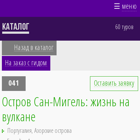
☰
меню
Каталог
60 туров
Назад в каталог
На заказ с гидом
041
Оставить заявку
Остров Сан-Мигель: жизнь на
вулкане
Португалия, Азорские острова