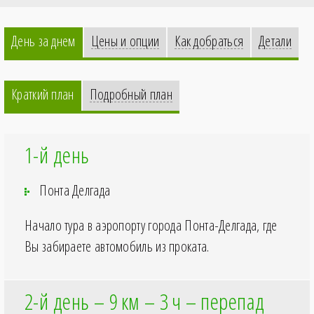
День за днем
Цены и опции
Как добраться
Детали
Краткий план
Подробный план
1-й день
Понта Делгада
Начало тура в аэропорту города Понта-Делгада, где
Вы забираете автомобиль из проката.
2-й день – 9
км – 3
ч – перепад