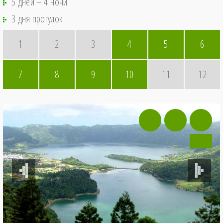
5 дней – 4 ночи
3 дня прогулок
1
2
3
4
5
6
7
8
9
10
11
12