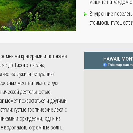
машине на каждом о
Внутренние перелеты
стоимость путешеств
огромными кратерами и потоками
аже до Тихого океана,
ливо заслужили репутацию
ересных мест на планете для
анической деятельностью.
аг может похвастаться и другими
тями: густые тропические леса с
иками и орхидеями, одни из
ре водопадов, огромные волны