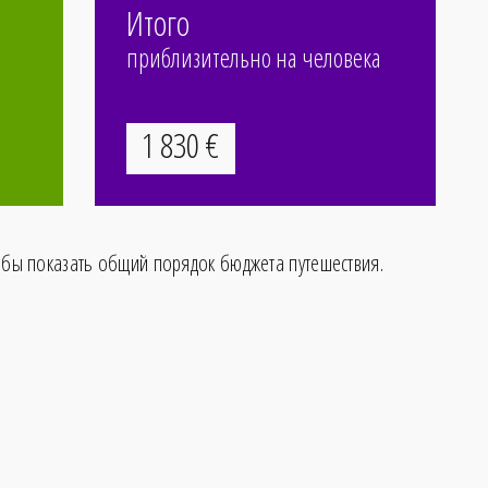
Итого
приблизительно на человека
1
830
€
обы показать общий порядок бюджета путешествия.