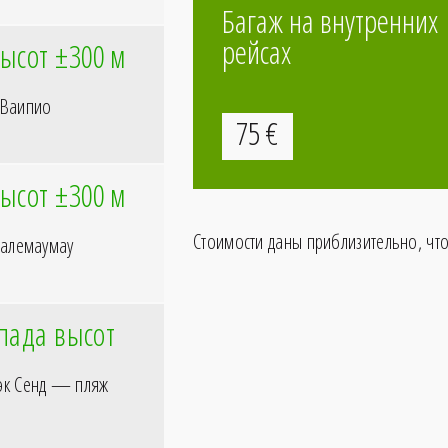
Багаж на внутренних
рейсах
ысот ±300
м
 Ваипио
75
€
ысот ±300
м
Стоимости даны приблизительно, чт
Халемаумау
пада высот
лэк Сенд — пляж