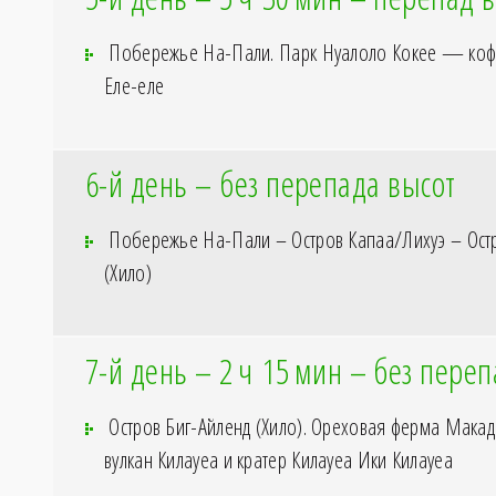
Побережье На-Пали. Парк Нуалоло Кокее — коф
Еле-еле
6-й день – без перепада высот
Побережье На-Пали – Остров Капаа/Лихуэ – Остр
(Хило)
7-й день – 2
ч 15
мин – без переп
Остров Биг-Айленд (Хило). Ореховая ферма Мак
вулкан Килауеа и кратер Килауеа Ики Килауеа