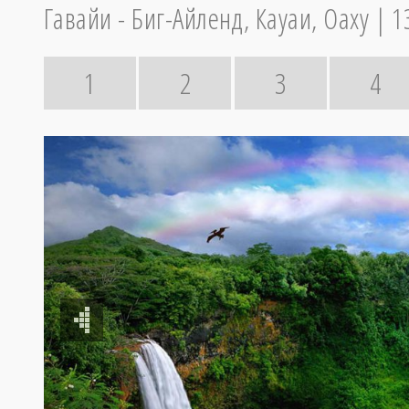
Гавайи - Биг-Айленд, Кауаи, Оаху
1
1
2
3
4