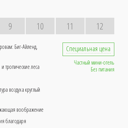
9
10
11
12
ровам: Биг-Айленд,
Специальная цена
Частный мини-отель
 и тропические леса
Без питания
и
ура воздуха круглый
ажающая воображение
ия благодаря