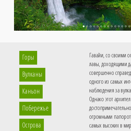
Гавайи, со своими 
Горы
лавы, доходящими д
совершенно справед
Вулканы
одного из самых инт
Каньон
наблюдения за вулк
Однако этот архипел
Побережье
достопримечательнос
огромными папоротн
Острова
самых высоких в ми