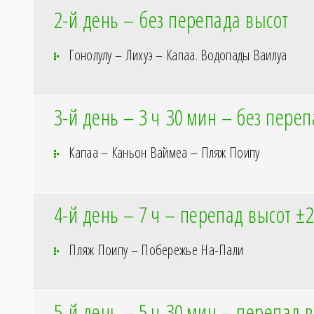
2-й день – без перепада высот
Гонолулу – Лихуэ – Капаа. Водопады Ваилуа
3-й день – 3
ч 30
мин – без переп
Капаа – Каньон Ваймеа – Пляж Поипу
4-й день – 7
ч – перепад высот ±
Пляж Поипу – Побережье На-Пали
5-й день – 5
ч 30
мин – перепад в