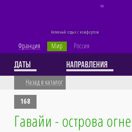
TM
Активный отдых с комфортом
Франция
Мир
Россия
Каталог
Даты
Направления
Назад в каталог
60 туров
168
Гавайи - острова огн