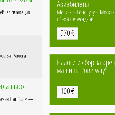
Авиабилеты
Москва – Гонолулу – Москва
ейная плантация
c 1-ой пересадкой
970
€
ов Биг-Айленд
Налоги и сбор за аре
машины "one way"
ада высот
100
€
адамия Нат Фарм —