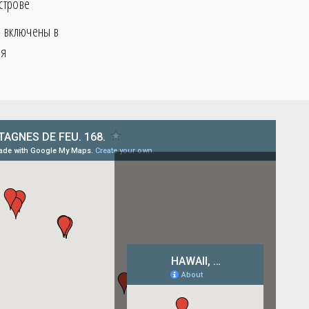
строве
 включены в
ия