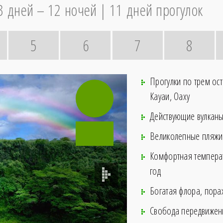
3 дней – 12 ночей
11 дней прогулок
5
6
7
8
Прогулки по трем ост
Кауаи, Оаху
Действующие вулканы
Великолепные пляж
Комфортная температ
год
Богатая флора, пор
Свобода передвижен