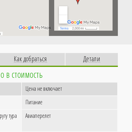
Как добраться
Детали
о в стоимость
Цена не включает
Питание
уту тура
Авиаперелет